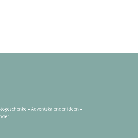
otogeschenke
–
Adventskalender
Ideen –
nder